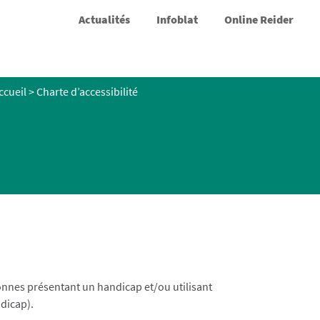
Actualités
Infoblat
Online Reider
ccueil
>
Charte d’accessibilité
sonnes présentant un handicap et/ou utilisant
ndicap).