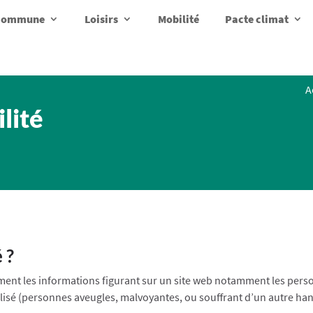
a commune
Loisirs
Mobilité
Pacte climat
A
lité
 ?
lement les informations figurant sur un site web notamment les per
ialisé (personnes aveugles, malvoyantes, ou souffrant d’un autre ha