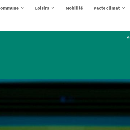
a commune
Loisirs
Mobilité
Pacte climat
A