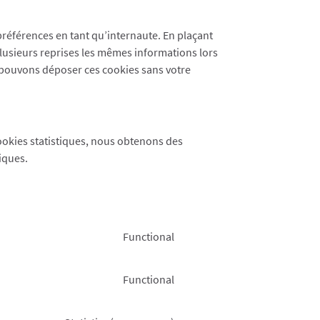
préférences en tant qu’internaute. En plaçant
 plusieurs reprises les mêmes informations lors
us pouvons déposer ces cookies sans votre
cookies statistiques, nous obtenons des
iques.
Functional
Consent
to
service
Functional
Consent
wordpress
to