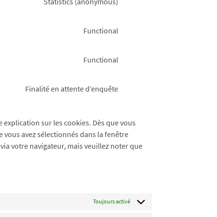
service
Statistics (anonymous)
Consent
divi-
to
(elegant-
service
Functional
themes)
Consent
matomo
to
service
Functional
Consent
complianz
to
service
Finalité en attente d’enquête
Consent
wpml
to
service
 explication sur les cookies. Dès que vous
divers
ue vous avez sélectionnés dans la fenêtre
via votre navigateur, mais veuillez noter que
Toujours activé