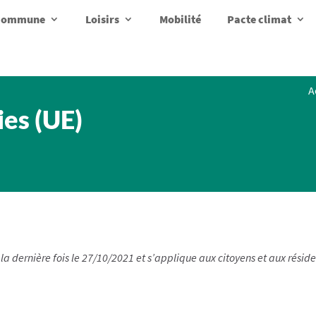
a commune
Loisirs
Mobilité
Pacte climat
A
ies (UE)
r la dernière fois le 27/10/2021 et s’applique aux citoyens et aux ré