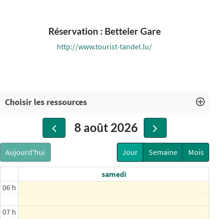
Réservation : Betteler Gare
00 h
http://www.tourist-tandel.lu/
01 h
02 h
Choisir les ressources
03 h
8 août 2026
04 h
Aujourd'hui
Jour
Semaine
Mois
05 h
samedi
06 h
07 h