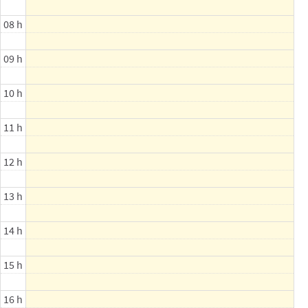
08 h
09 h
10 h
11 h
12 h
13 h
14 h
15 h
16 h