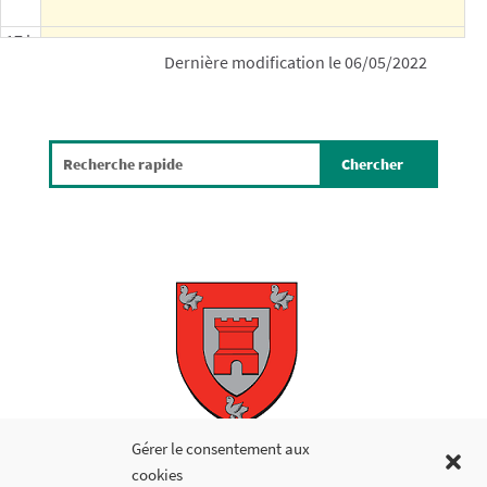
17 h
Dernière modification le 06/05/2022
18 h
19 h
20 h
21 h
22 h
23 h
Copyright © 2026
Gérer le consentement aux
cookies