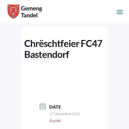
Chrëschtfeier FC47
Bastendorf
DATE
17 décembre 2022
Expiré!