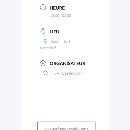
HEURE
19:00 - 23:00
LIEU
Bastendorf
Bastendorf
ORGANISATEUR
FC47 Bastendorf
+ Ajouter à mon Agenda Google