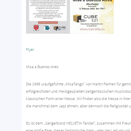
Flyer
Misa a Buenos Aires
Die 1996 uraufgeführte „MisaTango“ von Martin Palmeri für gem
erfolgreichsten und meistgespielten zeitgenössischen Musikstüc
klassischen Form einer Messe. Wir finden also die Messe in ihre
die manchmal dem Jazz ähneln, aber dennoch die Religiosität 
Es ist dem „Sängerbond HELVETIA Tandel“, zusammen mit Freund
eine große Ehre, dieses fantastische Werk unter der Leitung v