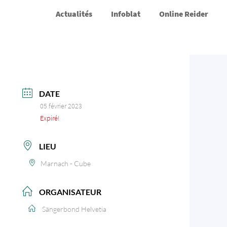
Actualités
Infoblat
Online Reider
DATE
05 février 2023
Expiré!
LIEU
Marnach - Cube
ORGANISATEUR
Sängerbond Helvetia