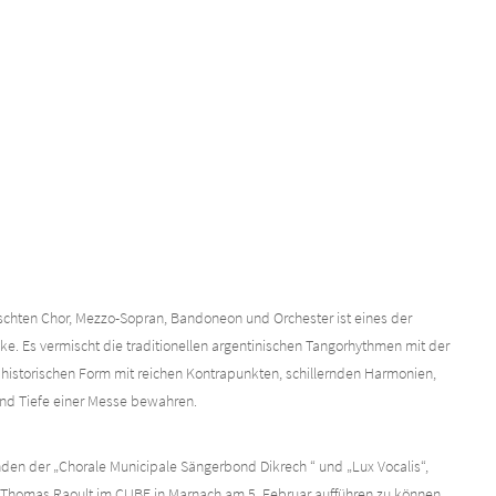
ischten Chor, Mezzo-Sopran, Bandoneon und Orchester ist eines der
ke. Es vermischt die traditionellen argentinischen Tangorhythmen mit der
r historischen Form mit reichen Kontrapunkten, schillernden Harmonien,
und Tiefe einer Messe bewahren.
en der „Chorale Municipale Sängerbond Dikrech “ und „Lux Vocalis“,
on Thomas Raoult im CUBE in Marnach am 5. Februar aufführen zu können.