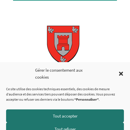
Copyright © 2026
Gérer le consentement aux
cookies
LIENS UTILES
Ce site utilise des cookies techniques essentiels, des cookies de mesure
d’audience et des services tiers pouvant déposer des cookies. Vous pouvez
accepter ou refuser ces derniers via le boutons
“Personnaliser”
.
Tout accepter
SUIVEZ-NOUS
Tout refuser