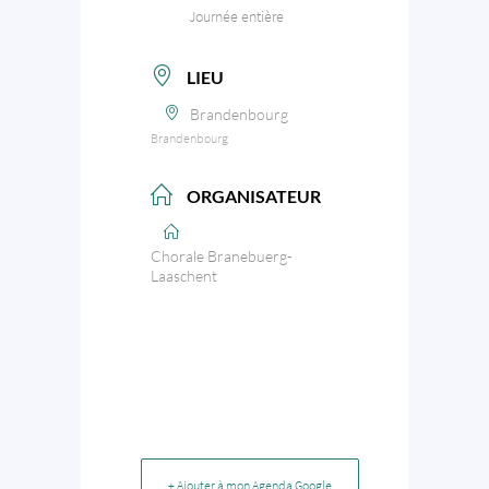
Journée entière
LIEU
Brandenbourg
Brandenbourg
ORGANISATEUR
Chorale Branebuerg-
Laaschent
+ Ajouter à mon Agenda Google