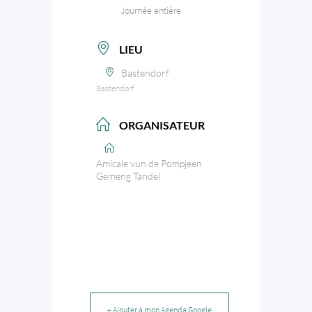
Journée entière
LIEU
Bastendorf
Bastendorf
ORGANISATEUR
Amicale vun de Pompjeen
Gemeng Tandel
+ Ajouter à mon Agenda Google