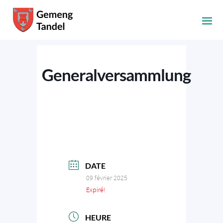
Generalversammlung
DATE
09 février 2025
Expiré!
HEURE