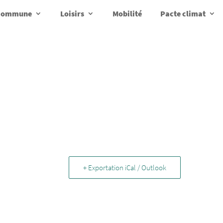
a commune
Loisirs
Mobilité
Pacte climat
+ Exportation iCal / Outlook