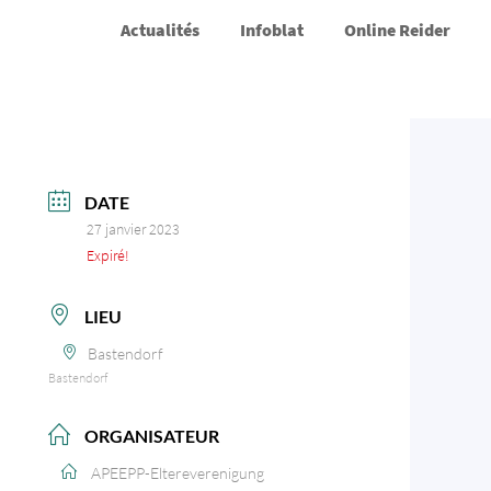
Actualités
Infoblat
Online Reider
DATE
27 janvier 2023
Expiré!
LIEU
Bastendorf
Bastendorf
ORGANISATEUR
APEEPP-Eltereverenigung