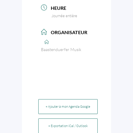
HEURE
Journée entière
ORGANISATEUR
Baastenduerfer Musik
+ Ajouter à mon Agenda Google
+ Exportation iCal / Outlook