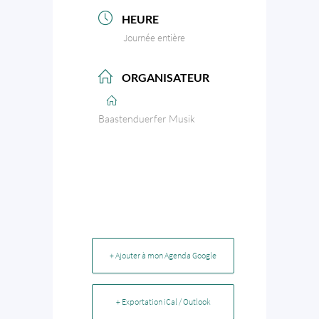
HEURE
Journée entière
ORGANISATEUR
Baastenduerfer Musik
+ Ajouter à mon Agenda Google
+ Exportation iCal / Outlook