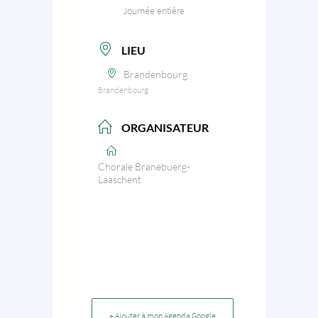
Journée entière
LIEU
Brandenbourg
Brandenbourg
ORGANISATEUR
Chorale Branebuerg-
Laaschent
+ Ajouter à mon Agenda Google