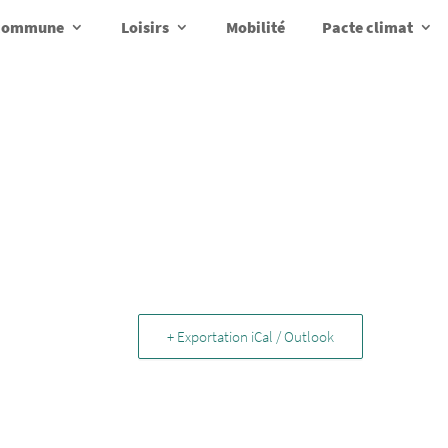
a commune
Loisirs
Mobilité
Pacte climat
+ Exportation iCal / Outlook