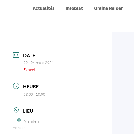
Actualités
Infoblat
Online Reider
DATE
22 - 24 mars 2024
Expiré!
HEURE
08:00 - 18:00
LIEU
Vianden
Vianden