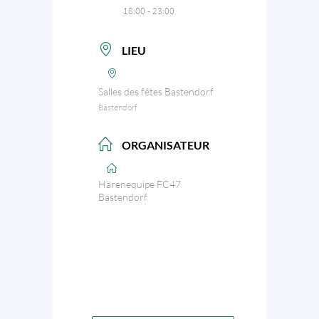
18:00 - 23:00
LIEU
Salles des fêtes Bastendorf
Bastendorf
ORGANISATEUR
Härenequipe FC47
Bastendorf