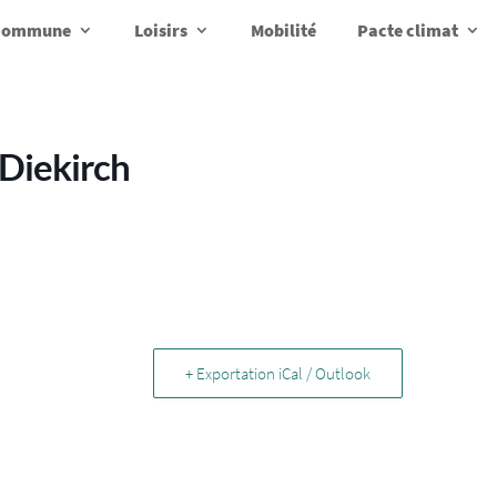
a commune
Loisirs
Mobilité
Pacte climat
 Diekirch
+ Exportation iCal / Outlook