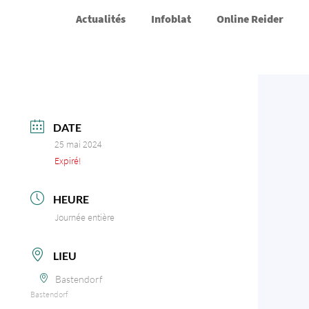
Actualités
Infoblat
Online Reider
DATE
25 mai 2024
Expiré!
HEURE
Journée entière
LIEU
Bastendorf
Bastendorf