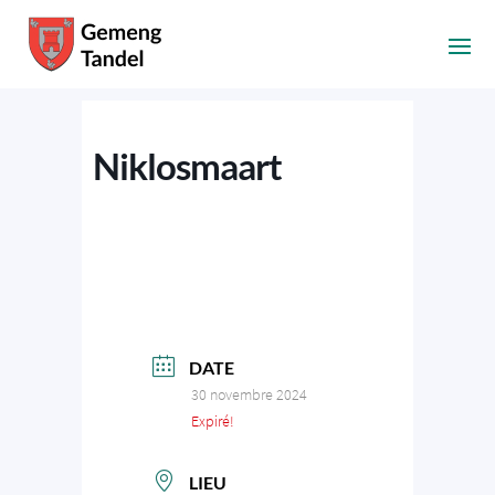
Niklosmaart
DATE
30 novembre 2024
Expiré!
LIEU