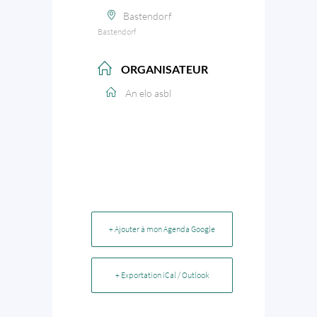
Bastendorf
Bastendorf
ORGANISATEUR
An elo asbl
+ Ajouter à mon Agenda Google
+ Exportation iCal / Outlook