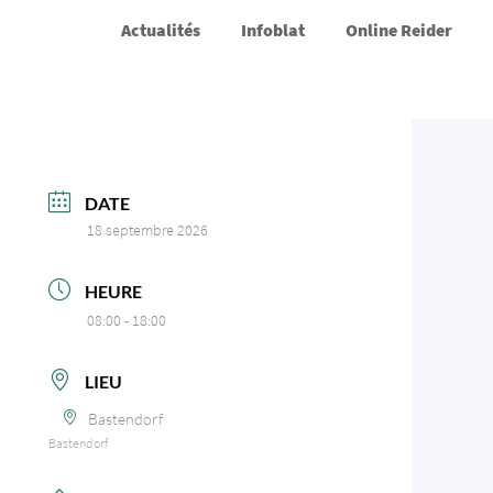
Actualités
Infoblat
Online Reider
DATE
18 septembre 2026
HEURE
08:00 - 18:00
LIEU
Bastendorf
Bastendorf