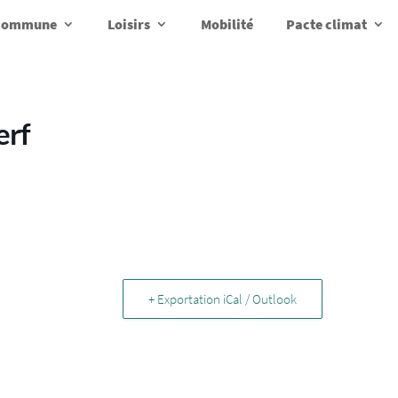
a commune
Loisirs
Mobilité
Pacte climat
erf
+ Exportation iCal / Outlook