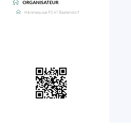
ORGANISATEUR
Härenequipe FC47 Bastendorf