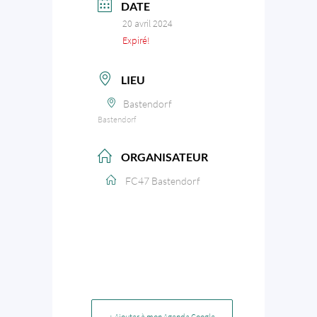
DATE
20 avril 2024
Expiré!
LIEU
Bastendorf
Bastendorf
ORGANISATEUR
FC47 Bastendorf
+ Ajouter à mon Agenda Google