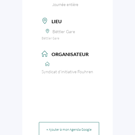
Journée entière
LIEU
Bëttler Gare
Bëttler Gare
ORGANISATEUR
Syndicat d'initiative Fouhren
+ Ajouter à mon Agenda Google