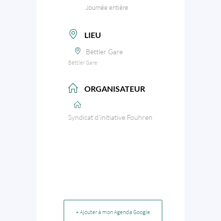
Journée entière
LIEU
Bëttler Gare
Bëttler Gare
ORGANISATEUR
Syndicat d'initiative Fouhren
+ Ajouter à mon Agenda Google