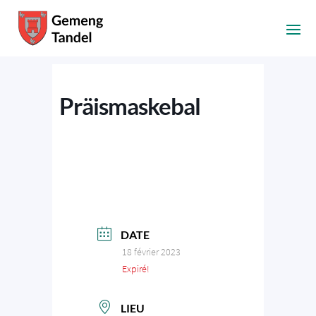
Präismaskebal
DATE
18 février 2023
Expiré!
LIEU