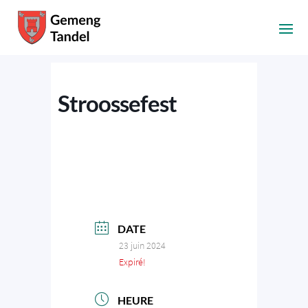
Stroossefest
DATE
23 juin 2024
Expiré!
HEURE