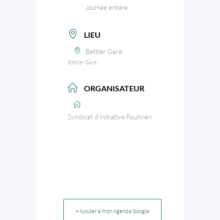
Journée entière
LIEU
Bëttler Gare
Bëttler Gare
ORGANISATEUR
Syndicat d'initiative Fouhren
+ Ajouter à mon Agenda Google