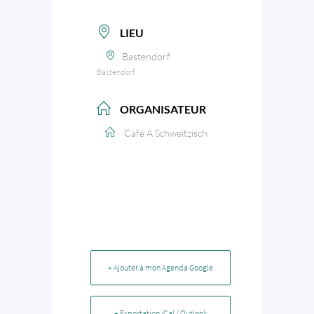
LIEU
Bastendorf
Bastendorf
ORGANISATEUR
Café A Schweitzisch
+ Ajouter à mon Agenda Google
+ Exportation iCal / Outlook