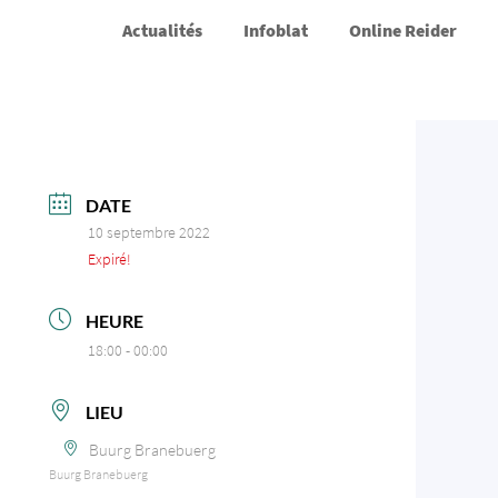
Actualités
Infoblat
Online Reider
DATE
10 septembre 2022
Expiré!
HEURE
18:00 - 00:00
LIEU
Buurg Branebuerg
Buurg Branebuerg