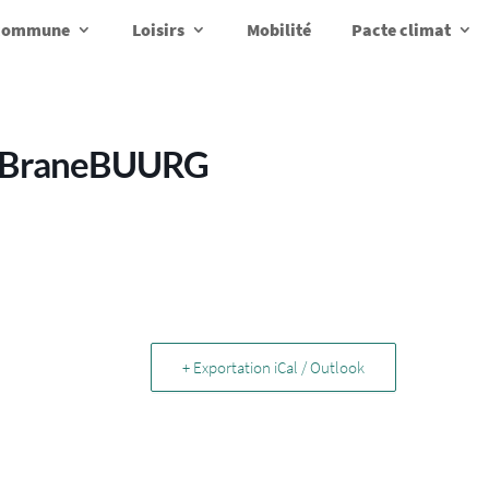
a commune
Loisirs
Mobilité
Pacte climat
r BraneBUURG
+ Exportation iCal / Outlook